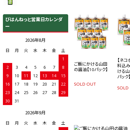
びはんねっと営業日カレンダ
ー
2026年8月
日
月
火
水
木
金
土
1
【ネコ
ご飯にかける山田
料込み
2
3
4
5
6
7
8
の醤油【10パック】
ける山
9
10
11
12
13
14
15
パック
SOLD OUT
16
17
18
19
20
21
22
SOLD
23
24
25
26
27
28
29
30
31
2026年9月
日
月
火
水
木
金
土