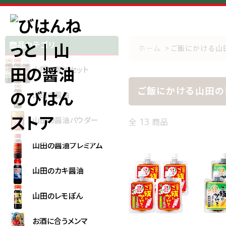
商品カテゴリ
ホーム
>
ご飯にかける山
山田の醤油セット
ご飯にかける山田の
山田の醤油
山田の醤油パウダー
13
全
商品
山田の醤油プレミアム
山田のカキ醤油
山田のレモぽん
お酒に合うメンマ