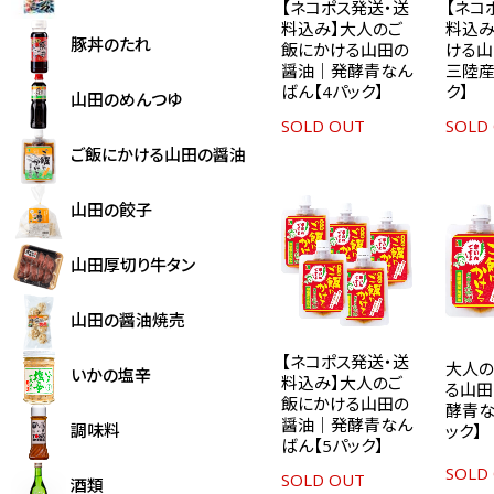
【ネコポス発送・送
【ネコ
料込み】大人のご
料込み
豚丼のたれ
飯にかける山田の
ける山
醤油｜発酵青なん
三陸産
ばん【4パック】
ク】
山田のめんつゆ
SOLD OUT
SOLD
ご飯にかける山田の醤油
山田の餃子
山田厚切り牛タン
山田の醤油焼売
【ネコポス発送・送
大人の
いかの塩辛
料込み】大人のご
る山田
飯にかける山田の
酵青な
醤油｜発酵青なん
調味料
ック】
ばん【5パック】
SOLD
SOLD OUT
酒類