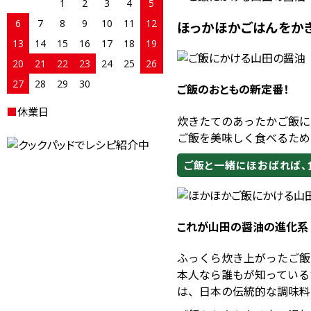
1
2
3
4
5
6
7
8
9
10
11
12
ほっかほかごはんをか
13
14
15
16
17
18
19
20
21
22
23
24
25
26
27
28
29
30
ご飯のおともの新定番！
■
休業日
炊きたてのあったかご飯に
ご飯を美味しく食べるため
ご飯と一緒にほおばれば、
これが山田の醤油の進化系
ふっくら炊き上がったご飯
本人なら誰もが知っている
は、日本の伝統的な調味料