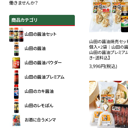
商品カテゴリ
山田の醤油セット
山田の醤油焼売セット
個入×2袋｜山田の
山田の醤油
山田の醤油プレミア
き・送料込】
山田の醤油パウダー
3,996円(税込)
山田の醤油プレミアム
山田のカキ醤油
山田のレモぽん
お酒に合うメンマ