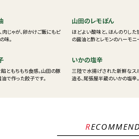
油
山田のレモぽん
、肉じゃが、卵かけご飯にもピ
ほどよい酸味と、ほんのりした
の味。
の醤油と酢とレモンのハーモニ
子
いかの塩辛
な餡ともちもち食感。山田の豚
三陸で水揚げされた新鮮なス
醤油で作った餃子です。
造る、尾張屋半蔵のいかの塩辛
RECOMMEN