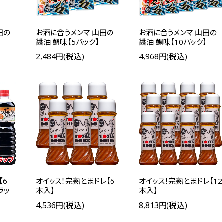
田の
お酒に合うメンマ 山田の
お酒に合うメンマ 山田の
醤油 鯛味【5パック】
醤油 鯛味【10パック】
2,484円(税込)
4,968円(税込)
【6
オイッス！完熟とまドレ【6
オイッス！完熟とまドレ【12
ラッ
本入】
本入】
4,536円(税込)
8,813円(税込)