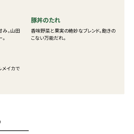
豚丼のたれ
甘み。山田
香味野菜と果実の絶妙なブレンド。飽きの
ー。
こない万能だれ。
ルメイカで
。
D