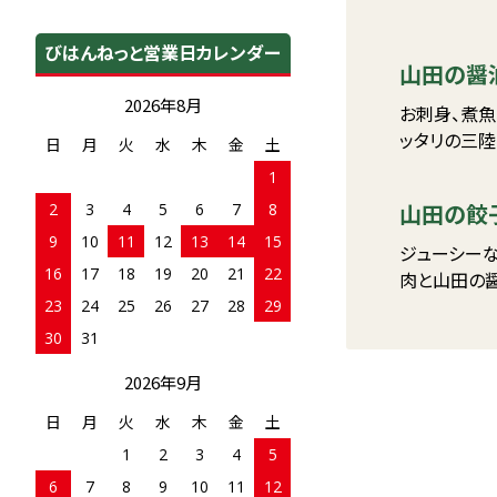
びはんねっと営業日カレンダー
山田の醤
2026年8月
お刺身、煮魚
ッタリの三陸
日
月
火
水
木
金
土
1
2
3
4
5
6
7
8
山田の餃
9
10
11
12
13
14
15
ジューシー
16
17
18
19
20
21
22
肉と山田の
23
24
25
26
27
28
29
30
31
2026年9月
日
月
火
水
木
金
土
1
2
3
4
5
6
7
8
9
10
11
12