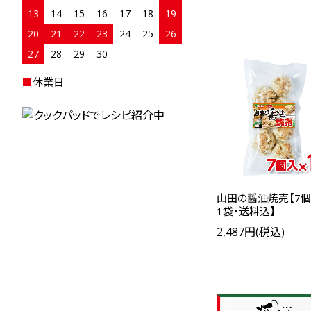
13
14
15
16
17
18
19
20
21
22
23
24
25
26
27
28
29
30
■
休業日
山田の醤油焼売【7個
1袋・送料込】
2,487円(税込)