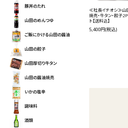
豚丼のたれ
≪社長イチオシ≫山
焼売・牛タン・餃子2
山田のめんつゆ
ト【送料込】
5,400円(税込)
ご飯にかける山田の醤油
山田の餃子
山田厚切り牛タン
山田の醤油焼売
いかの塩辛
調味料
酒類