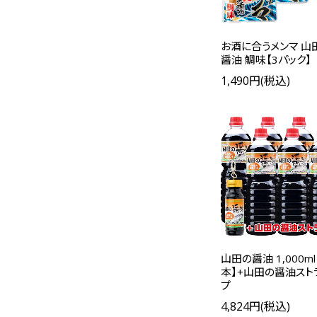
お酒に合うメンマ 山
醤油 鯛味【3パック】
1,490円(税込)
山田の醤油 1,000ml
本】+山田の醤油スト
プ
4,824円(税込)