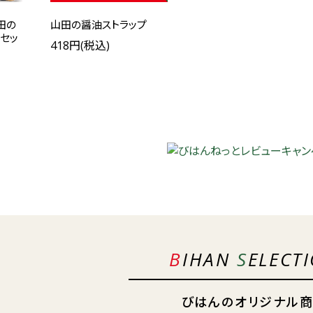
田の
山田の醤油ストラップ
Pセッ
418円(税込)
BIHAN
S
ELECT
びはんのオリジナル