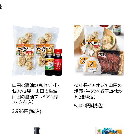
品
山田の醤油焼売セット【7
≪社長イチオシ≫山田の
個入×2袋｜山田の醤油｜
焼売・牛タン・餃子2Pセッ
山田の醤油プレミアム付
ト【送料込】
き・送料込】
5,400円(税込)
3,996円(税込)