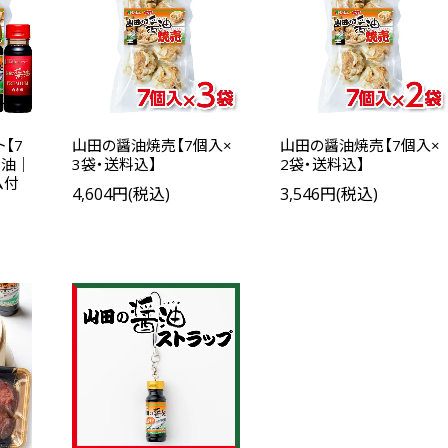
【7
山田の醤油焼売【7個入×
山田の醤油焼売【7個入×
醤油｜
3袋・送料込】
2袋・送料込】
ム付
4,604円(税込)
3,546円(税込)