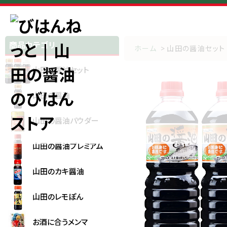
商品カテゴリ
ホーム
>
山田の醤油セット
山田の醤油セット
山田の醤油
山田の醤油パウダー
山田の醤油プレミアム
山田のカキ醤油
山田のレモぽん
お酒に合うメンマ