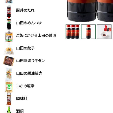
豚丼のたれ
山田のめんつゆ
ご飯にかける山田の醤油
山田の餃子
山田厚切り牛タン
山田の醤油焼売
いかの塩辛
調味料
酒類