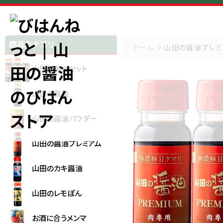
商品カテゴリ
ホーム
>
山田の醤油プレミ
山田の醤油セット
山田の醤油
山田の醤油パウダー
山田の醤油プレミアム
山田のカキ醤油
山田のレモぽん
お酒に合うメンマ