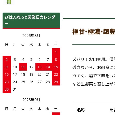
びはんねっと営業日カレンダ
ー
極甘・極濃・超
2026年8月
日
月
火
水
木
金
土
1
ズバリ！お肉専用。濃
2
3
4
5
6
7
8
9
10
11
12
13
14
15
残念ながら、お刺身に
16
17
18
19
20
21
22
うすく、塩で下味をつ
23
24
25
26
27
28
29
など生野菜と召し上が
30
31
2026年9月
日
月
火
水
木
金
土
名称
た