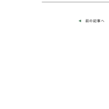
投
◂
前の記事へ
稿
ナ
ビ
ゲ
ー
シ
ョ