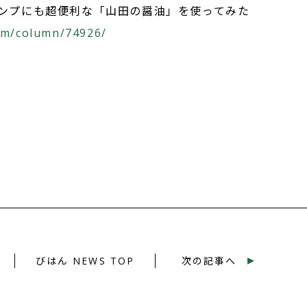
キャンプにも超便利な「山田の醤油」を使ってみた
om/column/74926/
▸
びはん NEWS TOP
次の記事へ