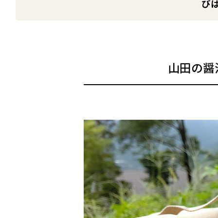
び
山田の醤